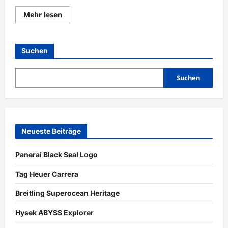
Lesen
Mehr lesen
Sie
mehr
über
Tag
Heuer
Suchen
Carrera
Suchen
Neueste Beiträge
Panerai Black Seal Logo
Tag Heuer Carrera
Breitling Superocean Heritage
Hysek ABYSS Explorer