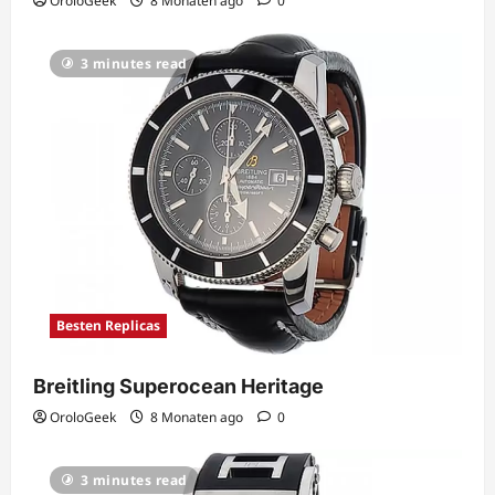
OroloGeek
8 Monaten ago
0
3 minutes read
Besten Replicas
Breitling Superocean Heritage
OroloGeek
8 Monaten ago
0
3 minutes read