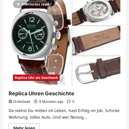
Cartier
3 minutes read
Santos
Replica
Replica Uhr als Geschenk
Replica Uhren Geschichte
OroloGeek
8 Monaten ago
0
Da stehst Du mitten im Leben, hast Erfolg im Job. Schicke
Wohnung, tolles Auto. Und wer fleissig...
Lesen
Mehr lesen