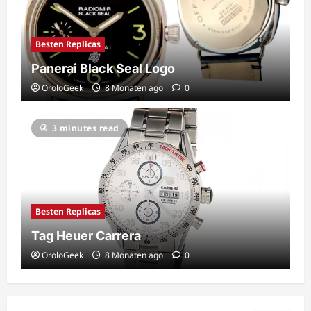
Besten Replicas
Panerai Black Seal Logo
OroloGeek
8 Monaten ago
0
3 minutes read
Besten Replicas
Tag Heuer Carrera
OroloGeek
8 Monaten ago
0