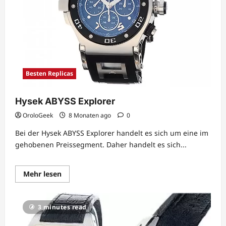
Besten Replicas
Hysek ABYSS Explorer
OroloGeek
8 Monaten ago
0
Bei der Hysek ABYSS Explorer handelt es sich um eine im
gehobenen Preissegment. Daher handelt es sich...
Lesen
Mehr lesen
Sie
mehr
über
Hysek
3 minutes read
ABYSS
Explorer