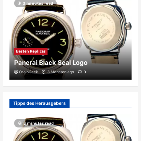
3 minutes read
Besten Replicas
Panerai Black Seal Logo
OroloGeek
8 Monaten ago
0
Tipps des Herausgebers
3 minutes read