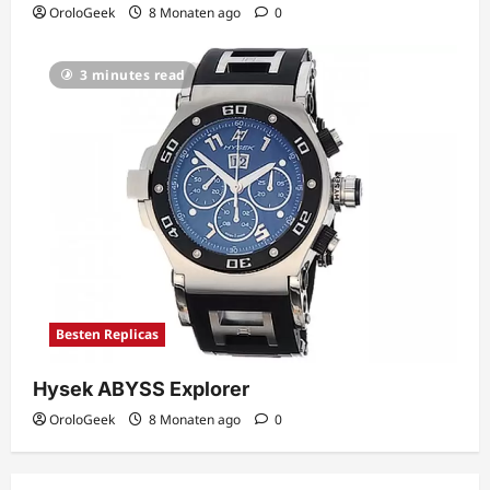
OroloGeek
8 Monaten ago
0
3 minutes read
Besten Replicas
Hysek ABYSS Explorer
OroloGeek
8 Monaten ago
0