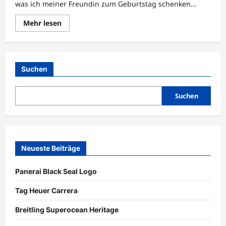
was ich meiner Freundin zum Geburtstag schenken...
Lesen
Mehr lesen
Sie
mehr
über
Geschenkidee
–
Replica
Suchen
Uhr
Suchen
Neueste Beiträge
Panerai Black Seal Logo
Tag Heuer Carrera
Breitling Superocean Heritage