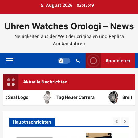
Zum
5. August 2026
03:45:50
Inhalt
springen
Uhren Watches Orologi – News
Neuigkeiten aus der Welt der originalen und Replica
Armbanduhren
Abonnieren
Hauptmenü
Aktuelle Nachrichten
Seal Logo
Tag Heuer Carrera
Breitling S
Hauptnachrichten