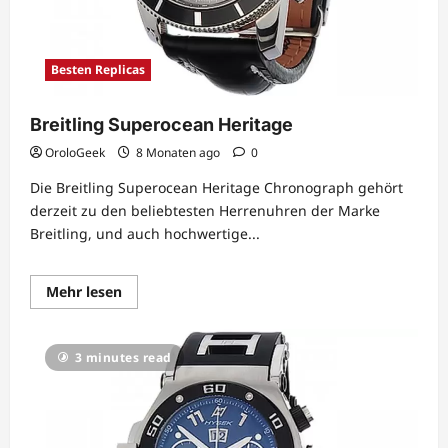
Besten Replicas
Breitling Superocean Heritage
OroloGeek
8 Monaten ago
0
Die Breitling Superocean Heritage Chronograph gehört
derzeit zu den beliebtesten Herrenuhren der Marke
Breitling, und auch hochwertige...
Lesen
Mehr lesen
Sie
mehr
über
Breitling
3 minutes read
Superocean
Heritage