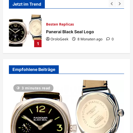
Jetzt im Trend
Besten Replicas
Panerai Black Seal Logo
OroloGeek
8 Monaten ago
0
1
Empfohlene Beiträge
3 minutes read