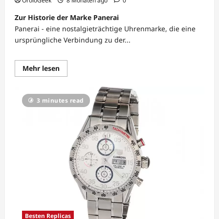
OroloGeek
8 Monaten ago
0
Zur Historie der Marke Panerai
Panerai - eine nostalgieträchtige Uhrenmarke, die eine
ursprüngliche Verbindung zu der...
Lesen
Mehr lesen
Sie
mehr
über
Panerai
3 minutes read
Black
Seal
Logo
Besten Replicas