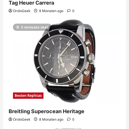
Tag Heuer Carrera
OroloGeek
8 Monaten ago
0
3 minutes read
Besten Replicas
Breitling Superocean Heritage
OroloGeek
8 Monaten ago
0