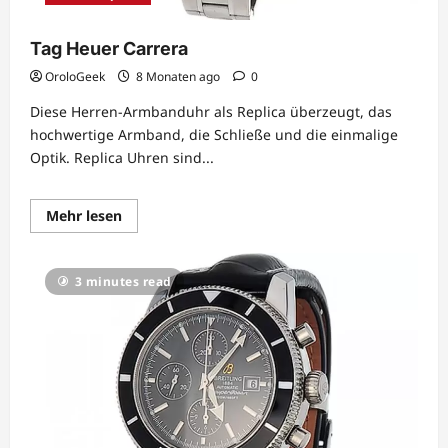
Tag Heuer Carrera
OroloGeek
8 Monaten ago
0
Diese Herren-Armbanduhr als Replica überzeugt, das
hochwertige Armband, die Schließe und die einmalige
Optik. Replica Uhren sind...
Lesen
Mehr lesen
Sie
mehr
über
Tag
3 minutes read
Heuer
Carrera