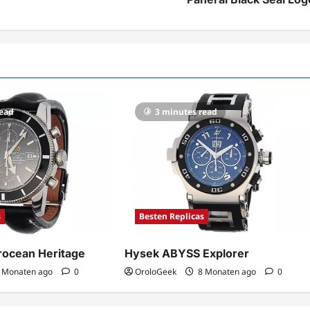
read
3 minutes read
s
Besten Replicas
erocean Heritage
Hysek ABYSS Explorer
 Monaten ago
0
OroloGeek
8 Monaten ago
0