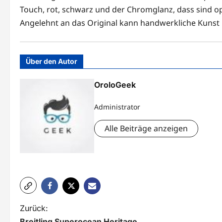
Touch, rot, schwarz und der Chromglanz, dass sind op
Angelehnt an das Original kann handwerkliche Kunst 
Über den Autor
OroloGeek
Administrator
Alle Beiträge anzeigen
B
Zurück:
Breitling Superocean Heritage