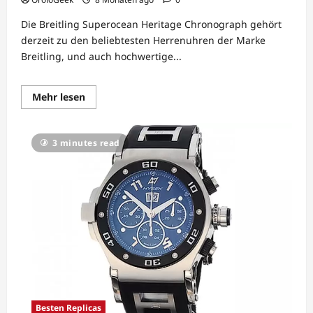
Die Breitling Superocean Heritage Chronograph gehört
derzeit zu den beliebtesten Herrenuhren der Marke
Breitling, und auch hochwertige...
Lesen
Mehr lesen
Sie
mehr
über
Breitling
3 minutes read
Superocean
Heritage
Besten Replicas