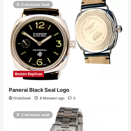
3 minutes read
Besten Replicas
Panerai Black Seal Logo
OroloGeek
8 Monaten ago
0
3 minutes read