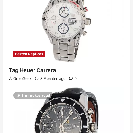
Besten Replicas
Tag Heuer Carrera
OroloGeek
8 Monaten ago
0
3 minutes read