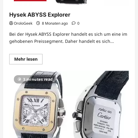
Hysek ABYSS Explorer
OroloGeek
8 Monaten ago
0
Bei der Hysek ABYSS Explorer handelt es sich um eine im
gehobenen Preissegment. Daher handelt es sich...
Lesen
Mehr lesen
Sie
mehr
über
Hysek
3 minutes read
ABYSS
Explorer