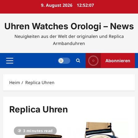
Zum
9. August 2026
12:52:08
Inhalt
springen
Uhren Watches Orologi – News
Neuigkeiten aus der Welt der originalen und Replica
Armbanduhren
Abonnieren
Hauptmenü
Heim
Replica Uhren
Replica Uhren
3 minutes read