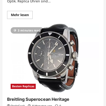
Optik. Replica Uhren sind...
Lesen
Mehr lesen
Sie
mehr
über
Tag
3 minutes read
Heuer
Carrera
Besten Replicas
Breitling Superocean Heritage
OroloGeek
8 Monaten ago
0