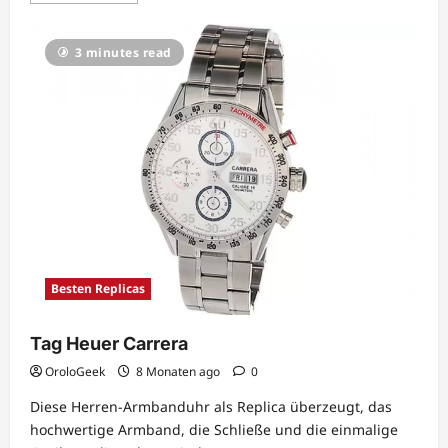
mehr
über
Panerai
3 minutes read
Black
Seal
Logo
Besten Replicas
Tag Heuer Carrera
OroloGeek
8 Monaten ago
0
Diese Herren-Armbanduhr als Replica überzeugt, das
hochwertige Armband, die Schließe und die einmalige