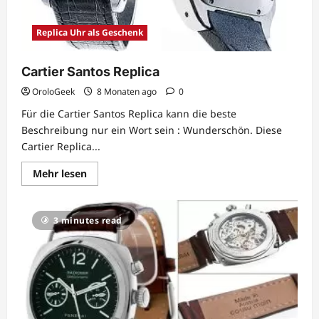
Replica Uhr als Geschenk
Cartier Santos Replica
OroloGeek
8 Monaten ago
0
Für die Cartier Santos Replica kann die beste
Beschreibung nur ein Wort sein : Wunderschön. Diese
Cartier Replica...
Lesen
Mehr lesen
Sie
mehr
über
Cartier
3 minutes read
Santos
Replica