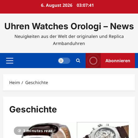
Zum
6. August 2026
03:07:41
Inhalt
springen
Uhren Watches Orologi – News
Neuigkeiten aus der Welt der originalen und Replica
Armbanduhren
Abonnieren
Hauptmenü
Heim
Geschichte
Geschichte
3 minutes read