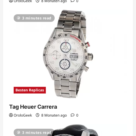
OroloGeek
8 Monaten ago
0
3 minutes read
Besten Replicas
Tag Heuer Carrera
OroloGeek
8 Monaten ago
0
3 minutes read