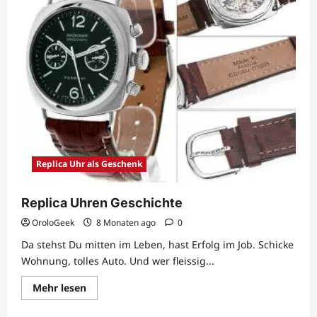
Replica Uhr als Geschenk
Replica Uhren Geschichte
OroloGeek
8 Monaten ago
0
Da stehst Du mitten im Leben, hast Erfolg im Job. Schicke
Wohnung, tolles Auto. Und wer fleissig...
Lesen
Mehr lesen
Sie
mehr
über